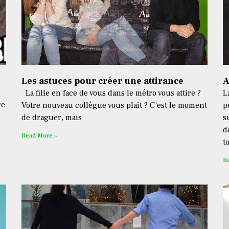
Les astuces pour créer une attirance
A
La fille en face de vous dans le métro vous attire ?
L
re
Votre nouveau collègue vous plait ? C’est le moment
p
de draguer, mais
s
s
d
Read More »
t
R