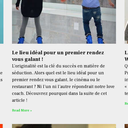
Le lieu idéal pour un premier rendez
L
vous galant !
W
L’originalité est la clé du succès en matière de
Q
ne
séduction. Alors quel est le lieu idéal pour un
P
us
premier rendez vous galant, le cinéma ou le
i
restaurant ? Ni l’un ni l’autre répondrait notre love
«
coach. Découvrez pourquoi dans la suite de cet
t
article !
R
Read More »