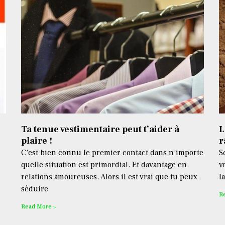
Ta tenue vestimentaire peut t’aider à
L
plaire !
r
C’est bien connu le premier contact dans n’importe
S
quelle situation est primordial. Et davantage en
v
relations amoureuses. Alors il est vrai que tu peux
l
séduire
R
Read More »