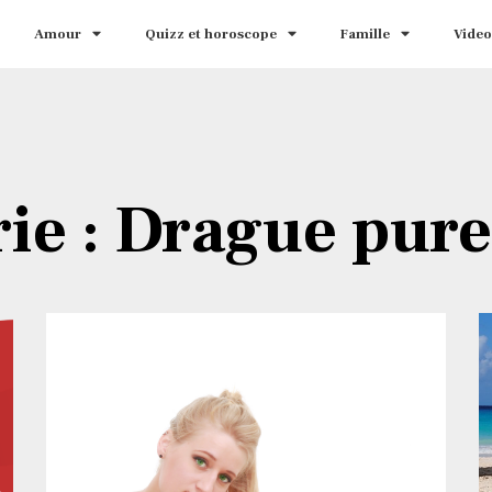
Amour
Quizz et horoscope
Famille
Video
ie : Drague pure