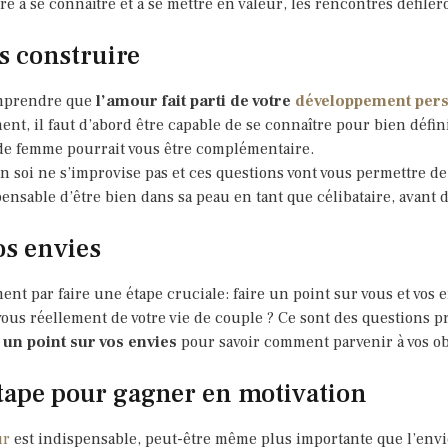
e à se connaître et à se mettre en valeur, les rencontres défiler
 construire
omprendre que
l’amour fait parti de votre
développement per
nt, il faut d’abord être capable de se connaître pour bien défin
 de femme pourrait vous être complémentaire.
 soi ne s’improvise pas et ces questions vont vous permettre de 
nsable d’être bien dans sa peau en tant que célibataire, avant d
os envies
ent par faire une étape cruciale: faire un point sur vous et vos
vous réellement de votre vie de couple ? Ce sont des questions p
 un point sur vos envies
pour savoir comment parvenir à vos obj
tape pour gagner en motivation
ur
est indispensable, peut-être même plus importante que l’envi