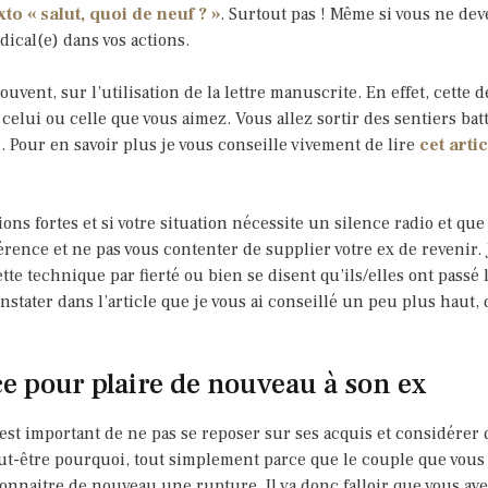
o « salut, quoi de neuf ? »
. Surtout pas ! Même si vous ne dev
dical(e) dans vos actions.
souvent, sur l’utilisation de la lettre manuscrite. En effet, cette 
celui ou celle que vous aimez. Vous allez sortir des sentiers ba
re. Pour en savoir plus je vous conseille vivement de lire
cet artic
ns fortes et si votre situation nécessite un silence radio et que
férence et ne pas vous contenter de supplier votre ex de revenir. 
te technique par fierté ou bien se disent qu’ils/elles ont passé l’
stater dans l’article que je vous ai conseillé un peu plus haut, d
ce pour plaire de nouveau à son ex
est important de ne pas se reposer sur ses acquis et considérer
-être pourquoi, tout simplement parce que le couple que vous av
connaitre de nouveau une rupture. Il va donc falloir que vous ayez