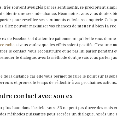
très souvent aveuglés par les sentiments, se précipitent simpl
ant obtenir une seconde chance. Néanmoins, vous vous doutez bie
rter pour réveiller ses sentiments et le/la reconquérir. Cela pe
ous allez pouvoir maximiser vos chances de
mener à bien la r
re ex de Facebook et d’attendre patiemment qu’il/elle vous donne
ce radio
si vous voulez que les effets soient positifs. C’est une 
uper le contact, vous reconstruire et ne pas lui parler pendant
enouer le dialogue, avec la méthode dont je vais vous parler jus
e de la distance car elle vous permet de faire le point sur la sépa
reurs et prenez le temps de réfléchir à vos prochaines actions.
ndre contact avec son ex
 plus haut dans l’article, votre SR ne peut pas durer des mois en
e des méthodes puissantes pour recréer un dialogue. Après une s