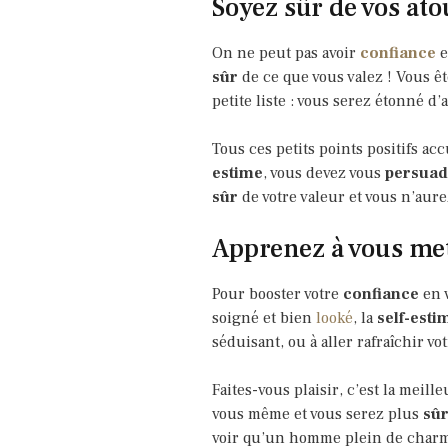
Soyez sûr de vos ato
On ne peut pas avoir
confiance
e
sûr
de ce que vous valez ! Vous ê
petite liste : vous serez étonné d’a
Tous ces petits points positifs a
estime
, vous devez vous
persuad
sûr
de votre valeur et vous n’aure
Apprenez à vous met
Pour booster votre
confiance
en v
soigné et bien
looké
, la
self-esti
séduisant, ou à aller rafraîchir v
Faites-vous plaisir, c’est la meil
vous même et vous serez plus
sû
voir qu’un homme plein de charm