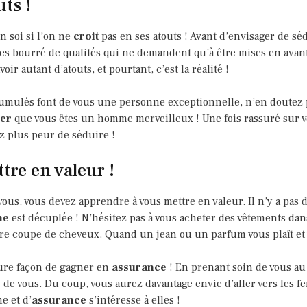
uts !
n soi si l’on ne
croit
pas en ses atouts ! Avant d’envisager de s
tes bourré de qualités qui ne demandent qu’à être mises en avant
voir autant d’atouts, et pourtant, c’est la réalité !
ccumulés font de vous une personne exceptionnelle, n’en doutez 
er
que vous êtes un homme merveilleux ! Une fois rassuré sur v
z plus peur de séduire !
tre en valeur !
ous, vous devez apprendre à vous mettre en valeur. Il n’y a pas 
me
est décuplée ! N’hésitez pas à vous acheter des vêtements dan
otre coupe de cheveux. Quand un jean ou un parfum vous plaît et 
leure façon de gagner en
assurance
! En prenant soin de vous au 
r
de vous. Du coup, vous aurez davantage envie d’aller vers les fe
e et d’
assurance
s’intéresse à elles !