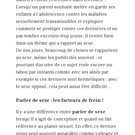
Lorsqu’un parent souhaite mettre en garde ses
enfants à l’adolescence contre les maladies
sexuellement transmissibles et expliquer
comment se protéger contre ces dernières et ne
pas tomber enceinte trop jeune, il rentre bien
dans un thème qui a rapport au sexe.
De nos jours, beaucoup de choses se rapportent
au sexe, même les publicités souvent ; et
pourtant discuter de ce sujet reste encore un
tabou par instants comme avec ses aînés par
exemple si ces derniers sont hermétiques ; avec
le sexe opposé, cela peut aussi être difficile…
Parler de sexe : les facteurs de frein !
Il y a une différence entre
parler de sexe
lorsqu’il s’agit de conception et quand on fait
référence au plaisir sexuel. En effet, ce dernier
point peut souvent apparaître comme vulgaire et