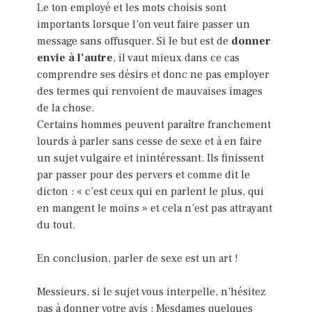
Le ton employé et les mots choisis sont
importants lorsque l’on veut faire passer un
message sans offusquer. Si le but est de
donner
envie à l’autre
, il vaut mieux dans ce cas
comprendre ses désirs et donc ne pas employer
des termes qui renvoient de mauvaises images
de la chose.
Certains hommes peuvent paraître franchement
lourds à parler sans cesse de sexe et à en faire
un sujet vulgaire et inintéressant. Ils finissent
par passer pour des pervers et comme dit le
dicton : « c’est ceux qui en parlent le plus, qui
en mangent le moins » et cela n’est pas attrayant
du tout.
En conclusion, parler de sexe est un art !
Messieurs, si le sujet vous interpelle, n’hésitez
pas à donner votre avis ; Mesdames quelques