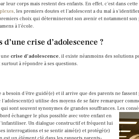
r leur corps mais restent des enfants. En effet, c’est dans cette
plexes
, les premiers doutes et l’adolescent a du mal à s’identifie
s premiers choix qui détermineront son avenir et notamment son
amens à l’école.
 d’une crise d’adolescence ?
e une
crise d’adolescence
, il existe néanmoins des solutions po
 surtout à répondre à ses questions.
a besoin d’être guidé(e) et il arrive que des parents ne fassent
c l’adolescent(e) utilise des moyens de se faire remarquer comme 
es qui sont souvent synonymes de grandes souffrances. Les cons
abord échanger le plus possible avec votre enfant en
nfantiliser. Un dialogue constructif et fréquent lui
es interrogations et se sentir aimé(e) et protégé(e)
n est un élément clé dans les rapports parents-