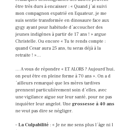
être très durs à encaisser : « Quand j´ai suivi
mon compagnon expatrié en Equateur, je me
suis sentie transformée en dinosaure face aux
gygy ayant pour habitude d´accoucher des
jeunes indigènes à partir de 17 ans ! » argue
Christelle. Ou encore « Tu te rends compte :
quand Cesar aura 25 ans, tu seras déjà à la
retraite ! »…
… A vous de répondre « ET ALORS ? Aujourd’hui,
on peut être en pleine forme à 70 ans ». On a d
´ailleurs remarqué que les mères tardives
prennent particulièrement soin d´elles, avec
une vigilance aigue sur leur santé, pour ne pas
inquiéter leur angelot. Une
grossesse à 40 ans
ne veut pas dire se négliger.
–
La Culpabilité
: « Je ne me sens plus l´âge ni l