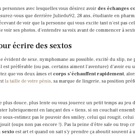
es personnes avec lesquelles vous désirez avoir
des échanges c
surez-vous que derrière Juliedu92, 28 ans, étudiante en pharma
 décevant de voir que la personne qui vous excite tant n’est pas c
e voir ses photos, d’entendre sa voix avant de commencer à sexto
our écrire des sextos
 évident de sexe, nymphomane au possible, excité du slip, ne 
est préférable (ou pas, certains aiment l’aventure) d’avoir eu 
entez que vos deux âmes et
corps s’échauffent rapidement
, alo
ant
la taille de votre pénis
, sa marque de lingerie, sa position pré
plus douce, plus lente ou vous jouerez un petit temps au jeu du 
nter lubriquement en lançant des « tiens, si on couchait ensemble 
 sous-estimez pas le pouvoir des smiley, celui qui rougit, celui 
jouit (oups non pas encore !). Pas la peine d’être sale ou trop c
 sexto
est art et quand on sait s’y prendre ça aboutit souvent à 