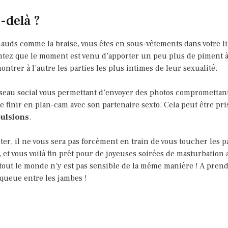
u-delà ?
chauds comme la braise, vous êtes en sous-vêtements dans votre li
tez que le moment est venu d’apporter un peu plus de piment à 
trer à l’autre les parties les plus intimes de leur sexualité.
réseau social vous permettant d’envoyer des photos compromettan
de finir en plan-cam avec son partenaire sexto. Cela peut être pri
pulsions
.
er, il ne vous sera pas forcément en train de vous toucher les p
 et vous voilà fin prêt pour de joyeuses soirées de masturbation 
, tout le monde n’y est pas sensible de la même manière ! A pren
a queue entre les jambes !