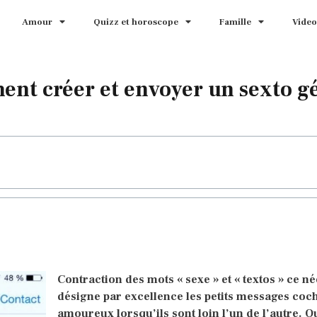
Amour
Quizz et horoscope
Famille
Video
nt créer et envoyer un sexto gé
Contraction des mots « sexe » et « textos » ce n
désigne par excellence les petits messages coc
amoureux lorsqu’ils sont loin l’un de l’autre.