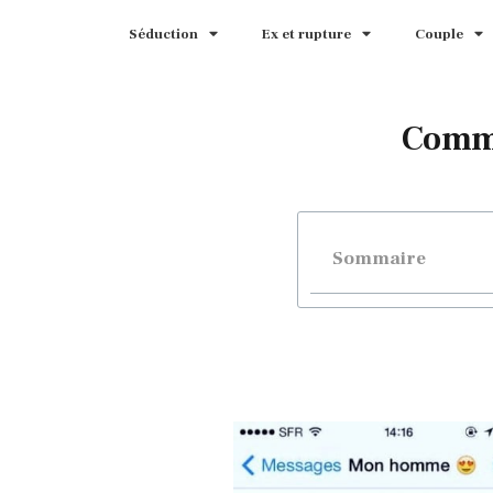
Séduction
Ex et rupture
Couple
Comme
Sommaire