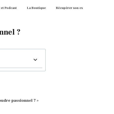
 et Podcast
La Boutique
Récupérer son ex
nnel ?
foudre
passionnel
?
»