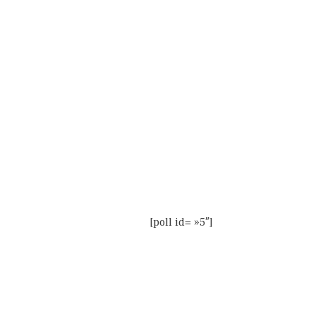
[poll id= »5″]