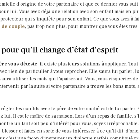
omicile d’origine de votre partenaire et que ce dernier vous suit
our lui. Vous avez déjà une relation avec son enfant mais en pl
 protecteur qui s’inquiète pour son enfant. Ce que vous avez à fai
e de couple
, pas trop non plus, pour montrer que vous êtes trè
 pour qu’il change d’état d’esprit
ère vous déteste
, il existe plusieurs solutions à appliquer. Tout
avez rien de particulier à vous reprocher. Elle saura lui parler, 
ura utiliser les mots qui l’apaiseront. Vous, vous risqueriez de l
ervenir par la suite si votre partenaire a trouvé les bons mots, 
égler les conflits avec le père de votre moitié est de lui parler.
 lui. Il est le maître de sa maison. Lors d’un repas de famille, s
 montre un tant soit peu d’intérêt pour vous, soyez irréprochable.
 blesser et faîtes en sorte de vous intéresser à ce qu’il dit, d’ori
ais c’est une façon d’instaurer un dialogue parfois compliqué m